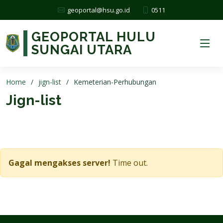
0511
geoportal@hsu.go.id
GEOPORTAL HULU
SUNGAI UTARA
Home
jign-list
Kemeterian-Perhubungan
Jign-list
Gagal mengakses server!
Time out.