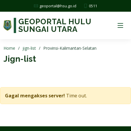
0511
geoportal@hsu.go.id
GEOPORTAL HULU
SUNGAI UTARA
Home
jign-list
Provinsi-Kalimantan-Selatan
Jign-list
Gagal mengakses server!
Time out.