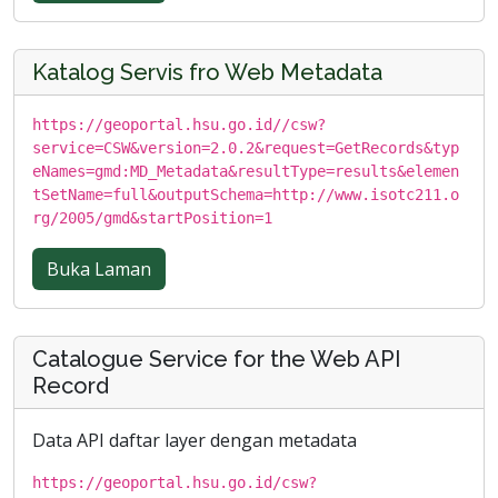
Katalog Servis fro Web Metadata
https://geoportal.hsu.go.id//csw?
service=CSW&version=2.0.2&request=GetRecords&typ
eNames=gmd:MD_Metadata&resultType=results&elemen
tSetName=full&outputSchema=http://www.isotc211.o
rg/2005/gmd&startPosition=1
Buka Laman
Catalogue Service for the Web API
Record
Data API daftar layer dengan metadata
https://geoportal.hsu.go.id/csw?