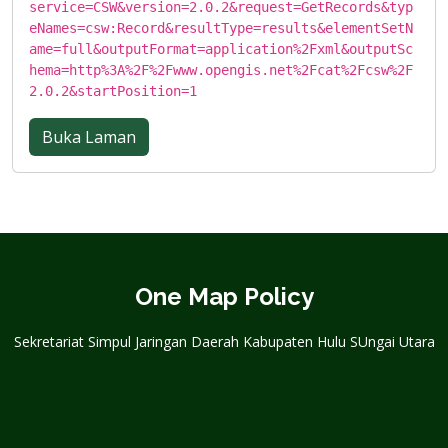
service=CSW&version=2.0.2&request=GetRecords&typ
eNames=csw:Record&resultType=results&elementSetN
ame=full&outputFormat=application%2Fxml&outputSc
hema=http%3A%2F%2Fwww.opengis.net%2Fcat%2Fcsw%2F
2.0.2&startPosition=1
Buka Laman
One Map Policy
Sekretariat Simpul Jaringan Daerah Kabupaten Hulu SUngai Utara