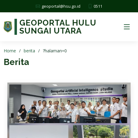
0511
geoportal@hsu.go.id
GEOPORTAL HULU
SUNGAI UTARA
Home
berita
?halaman=0
Berita